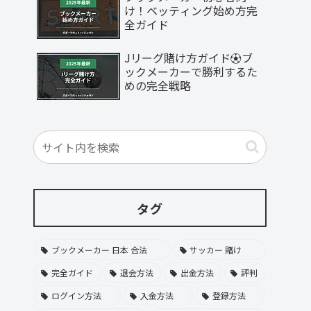
け！ベッティング始め方完
全ガイド
Jリーグ賭け方ガイド⚽️ブ
ックメーカーで勝利するた
めの完全戦略
タグ
ブックメーカー 日本 合法
サッカー 賭け
完全ガイド
退会方法
出金方法
評判
ログイン方法
入金方法
登録方法