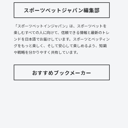
スポーツベットジャパン編集部
「スポーツベットインジャパン」は、スポーツベットを
楽しむすべての人に向けて、信頼できる情報と最新のトレ
ンドを日本語でお届けしています。スポーツとベッティン
グをもっと楽しく、そして安心して楽しめるよう、知識
や戦略を分かりやすく共有しています。
おすすめブックメーカー