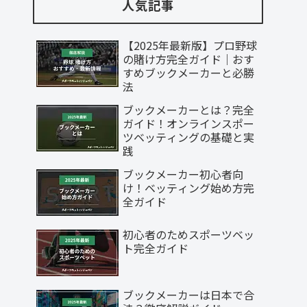
人気記事
【2025年最新版】プロ野球
の賭け方完全ガイド｜おす
すめブックメーカーと必勝
法
ブックメーカーとは？完全
ガイド！オンラインスポー
ツベッティングの基礎と実
践
ブックメーカー初心者向
け！ベッティング始め方完
全ガイド
初心者のためスポーツベッ
ト完全ガイド
ブックメーカーは日本で合