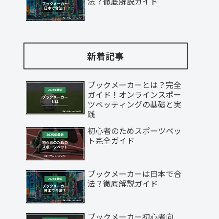
法？徹底解説ガイド
新着記事
ブックメーカーとは？完全
ガイド！オンラインスポー
ツベッティングの基礎と実
践
初心者のためスポーツベッ
ト完全ガイド
ブックメーカーは日本で合
法？徹底解説ガイド
ブックメーカー初心者向