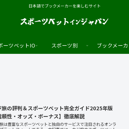
日本語でブックメーカーを楽しむサイト
ポーツベットIO
スポーツ別
ブックメーカ
ジ旅の評判＆スポーツベット完全ガイド2025年版
信頼性・オッズ・ボーナス】徹底解説
旅は豊富なスポーツベットと独自のサービスで注目されるオンラ