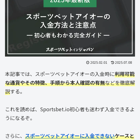
2025.02.01
2025.07.08
本記事では、スポーツベットアイオーの入金時に
利用可能
な通貨やその特徴、手順から本人確認の有無
などを徹底解
説
する。
これを読めば、Sportsbet.io初心者も迷わず入金できるよ
うになるぞ。
さらに、
スポーツベットアイオーに
入金できない
ケースと