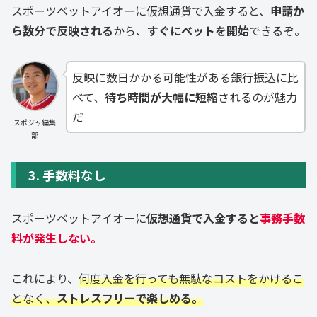
スポーツベットアイオーに仮想通貨で入金すると、
申請か
ら数分で反映される
から、
すぐにベットを開始
できるぞ。
反映に数日かかる可能性がある銀行振込に比
べて、
待ち時間が大幅に短縮
されるのが魅力
だ
スポジャ編集
部
3. 手数料なし
スポーツベットアイオーに
仮想通貨で入金すると
事務
手数
料が発生しない。
これにより、
何度入金を行っても無駄なコストをかけるこ
となく、
ストレスフリーで楽しめる。