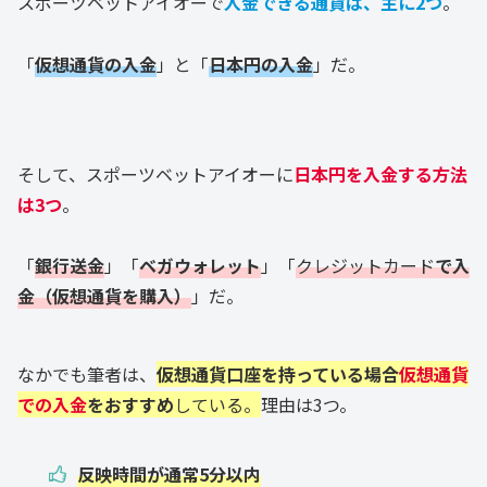
スポーツベットアイオーで
入金できる通貨は、主に2つ
。
「
仮想通貨の入金
」と「
日本円の入金
」だ。
そして、スポーツベットアイオーに
日本円を入金する方法
は3つ
。
「
銀行送金
」「
ベガウォレット
」「
クレジットカード
で入
金（仮想通貨を購入）
」だ。
なかでも筆者は、
仮想通貨口座を持っている場合
仮想通貨
での入金
をおすすめ
している。
理由は3つ。
反映時間が通常5分以内