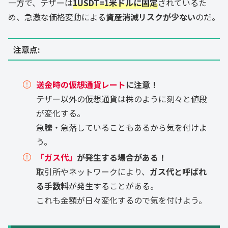
一方で、テザーは
1USDT=1米ドルに固定
されているた
め、急激な価格変動による
資産消滅リスクが少ない
のだ。
注意点
:
送金時の仮想通貨レート
に注意！
テザー以外の仮想通貨は株のように刻々と値段
が変化する。
急騰・急落していることもあるから気を付けよ
う。
「ガス代」
が発生する場合がある！
取引所やネットワークにより、
ガス代と呼ばれ
る手数料
が発生することがある。
これも金額が日々変化するので気を付けよう。