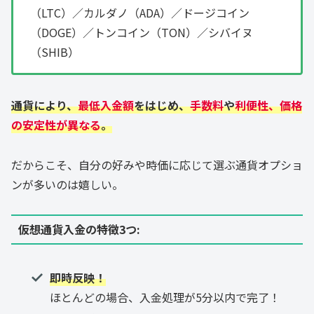
（LTC）／カルダノ（ADA）／ドージコイン
（DOGE）／トンコイン（TON）／シバイヌ
（SHIB）
通貨により、
最低入金額
をはじめ、
手数料
や
利便性、価格
の安定性が異なる
。
だからこそ、自分の好みや時価に応じて選ぶ通貨オプショ
ンが多いのは嬉しい。
仮想通貨入金の
特徴
3つ
:
即時反映！
ほとんどの場合、入金処理が5分以内で完了！