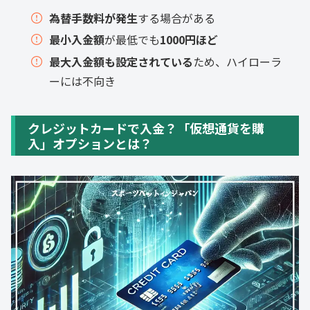
為替手数料が発生
する場合がある
最小入金額
が最低でも
1000円ほど
最大入金額も設定されている
ため、ハイローラ
ーには不向き
クレジットカードで入金？「仮想通貨を購
入」オプションとは？