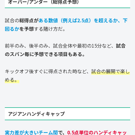
オーバー/アンダー（総得点予想）
試合の
総得点が
ある数値（例えば2.5点）を超えるか、下
回るか
を予想
する賭け方だ。
前半のみ、後半のみ、試合全体や最初の15分など、
試合
のスパン毎に予想できる項目もある。
キックオフ後すぐに得点された時など、
試合の展開で楽し
める。
アジアンハンディキャップ
実力差が大きいチーム間
で、
0.5点単位のハンディキャッ