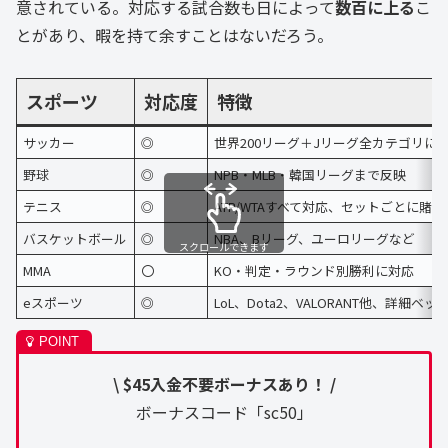
意されている。対応する試合数も日によって
数百に上る
こ
とがあり、暇を持て余すことはないだろう。
スポーツ
対応度
特徴
サッカー
◎
世界200リーグ＋Jリーグ全カテゴリに
野球
◎
NPB・MLB・韓国リーグまで反映
テニス
◎
ATP/WTAすべて対応、セットごとに賭
バスケットボール
◎
NBA、Bリーグ、ユーロリーグなど
スクロールできます
MMA
〇
KO・判定・ラウンド別勝利に対応
eスポーツ
◎
LoL、Dota2、VALORANT他、詳細ベッ
\ $45入金不要ボーナスあり！ /
ボーナスコード「sc50」