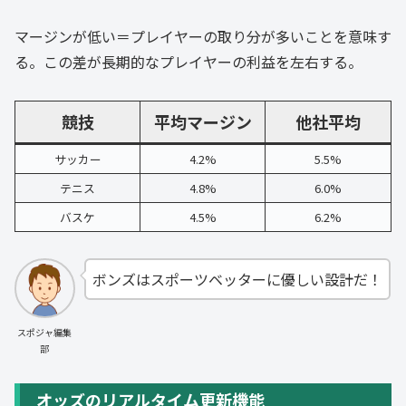
マージンが低い＝プレイヤーの取り分が多いことを意味す
る。この差が長期的なプレイヤーの利益を左右する。
競技
平均マージン
他社平均
サッカー
4.2%
5.5%
テニス
4.8%
6.0%
バスケ
4.5%
6.2%
ボンズはスポーツベッターに優しい設計だ！
スポジャ編集
部
オッズのリアルタイム更新機能