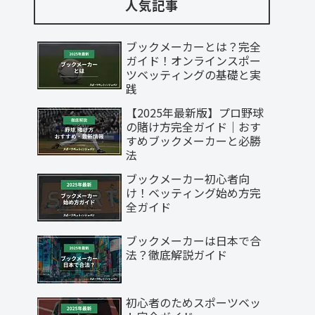
人気記事
ブックメーカーとは？完全
ガイド！オンラインスポー
ツベッティングの基礎と実
践
【2025年最新版】プロ野球
の賭け方完全ガイド｜おす
すめブックメーカーと必勝
法
ブックメーカー初心者向
け！ベッティング始め方完
全ガイド
ブックメーカーは日本で合
法？徹底解説ガイド
初心者のためスポーツベッ